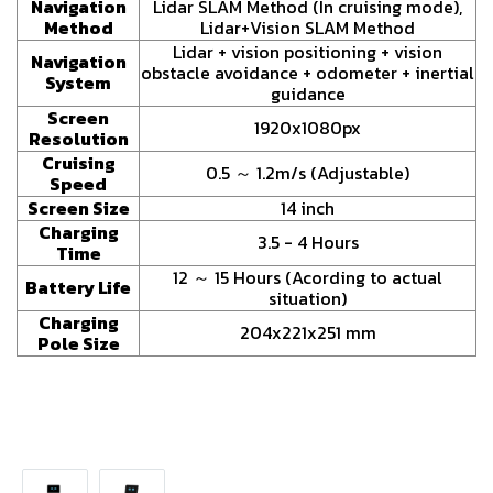
Navigation
Lidar SLAM Method (In cruising mode),
Method
Lidar+Vision SLAM Method
Lidar + vision positioning + vision
Navigation
obstacle avoidance + odometer + inertial
System
guidance
Screen
1920x1080px
Resolution
Cruising
0.5 ～ 1.2m/s (Adjustable)
Speed
Screen Size
14 inch
Charging
3.5 - 4 Hours
Time
12 ～ 15 Hours (Acording to actual
Battery Life
situation)
Charging
204x221x251 mm
Pole Size