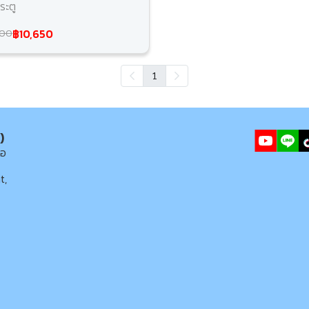
ระตู
฿10,650
500
1
)
่อ
t,