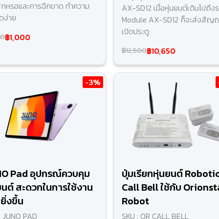
ึกหรอและการฉีกขาด ทําความ
AX-SD12 เมื่อหุ่นยนต์เดินไปถึงร
ดง่าย
Module AX-SD12 ก็จะส่งสัญ
เปิดประตู
฿1,000
00
฿10,650
฿12,500
-3%
O Pad อุปกรณ์ควบคุม
ปุ่มเรียกหุ่นยนต์ Roboti
นยนต์ สะดวกในการใช้งาน
Call Bell ใช้กับ Orionst
ิ่งขึ้น
Robot
: JUNO PAD
SKU : OR CALL BELL