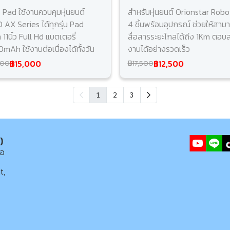
 Pad ใช้งานควบคุมหุ่นยนต์
สำหรับหุ่นยนต์ Orionstar Robot
 AX Series ได้ทุกรุ่น Pad
4 ชิ้นพร้อมอุปกรณ์ ช่วยให้สาม
11นิ้ว Full Hd แบตเตอรี่
สื่อสารระยะไกลได้ถึง 1Km ตอ
mAh ใช้งานต่อเนื่องได้ทั้งวัน
งานได้อย่างรวดเร็ว
฿15,000
฿12,500
500
฿17,500
1
2
3
)
่อ
t,