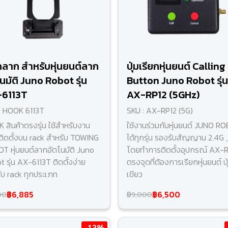
กลาก สำหรับหุ่นยนต์ลาก
ปุ่มเรียกหุ่นยนต์ Calling
นมัติ Juno Robot รุ่น
Button Juno Robot รุ่น
6113T
AX-RP12 (5GHz)
: HOOK 6113T
SKU : AX-RP12 (5G)
 สินค้าตรงรุ่น ใช้สำหรับงาน
ใช้งานร่วมกับหุ่นยนต์ JUNO R
ติดตั้งบน rack สำหรับ TOWING
ได้ทุกรุ่น รองรับสัญญาน 2.4G 
T หุ่นยนต์ลากอัตโนมัติ Juno
โดยทำการติดตั้งอุปกรณ์ AX-
 รุ่น AX-6113T ติดตั้งง่าย
ตรงจุดที่ต้องการเรียกหุ่นยนต์ ปุ
ับ rack ทุกประเภท
เขียว
฿6,885
฿6,500
00
฿9,000
-13%