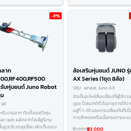
-8%
กลาก
ล้อเสริมหุ่นยนต์ JUNO รุ่
300,RF400,RF500
AX Series (1ชุด 8ล้อ)
รับหุ่นยนต์ Juno Robot
SKU : wheel Juno AX
ุ่น
จัดเป็นอะไหล่สิ้นเปลืองที่ผู้ใช้งา
ดูแล โดยปกติทั่วไปอายุการใช้ง
: RF
อยู่ที่ 1-2ปี และควรเปลี่ยนทันทีเมื
หรับงานลาก ติดตั้งบนตัวหุ่น
การสึกหรอหรือเมื่อครบตามระยะ
และ rack ผลิตจากโพลียูรีเทน
ึ้นรูปบริเวณหูเชื่อม พับเก็บขณะ
฿3,000
฿3,600