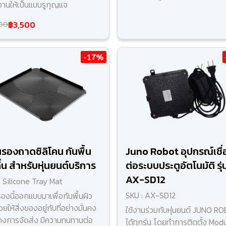
้งานให้เป็นแบบรูกุญแจ
฿3,500
00
-17%
นรองถาดซิลิโคน กันพื้น
Juno Robot อุปกรณ์เชื่
ื่น สำหรับหุ่นยนต์บริการ
ต่อระบบประตูอัตโนมัติ รุ่
AX-SD12
: Silicone Tray Mat
SKU : AX-SD12
องนี้ออกแบบมาเพื่อกันพื้นผิว
ช่วยให้สิ่งของอยู่กับที่อย่างมั่นคง
ใช้งานร่วมกับหุ่นยนต์ JUNO R
่างการจัดส่ง มีความทนทานต่อ
ได้ทุกรุ่น โดยทำการติดตั้ง Mod