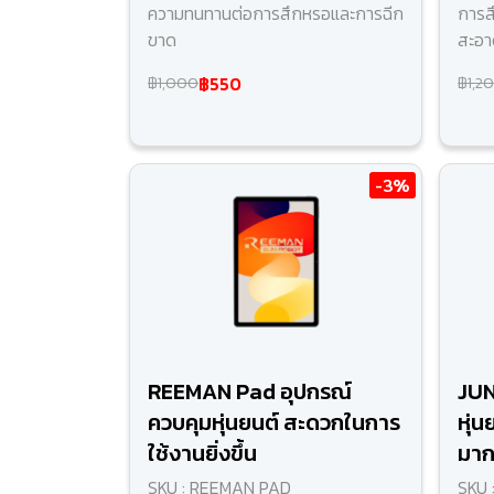
ความทนทานต่อการสึกหรอและการฉีก
การส
ขาด
สะอา
฿550
฿1,000
฿1,2
-3%
REEMAN Pad อุปกรณ์
JUN
ควบคุมหุ่นยนต์ สะดวกในการ
หุ่
ใช้งานยิ่งขึ้น
มากย
SKU : REEMAN PAD
SKU 