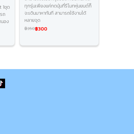
ทุกรุ่นเพียงแค่กดปุ่มที่รีโมทหุ่นยนต์ก็
 1ชุด
จะเดินมาหาทันที สามารถใช้งานได้
ารถ
หลายจุด
บสนอง
฿300
฿350