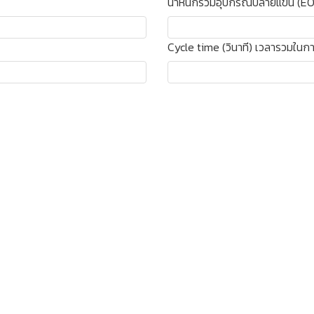
น้ำหนักรวมอุปกรณ์ปลายแขน (E
Cycle time (วินาที) เวลารวมใน