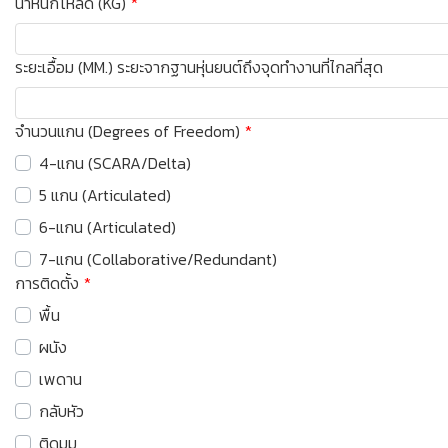
น้ำหนักโหลด (KG)
ระยะเอื้อม (MM.) ระยะจากฐานหุ่นยนต์ถึงจุดทำงานที่ไกลที่สุด
จำนวนแกน (Degrees of Freedom)
4-แกน (SCARA/Delta)
5 แกน (Articulated)
6-แกน (Articulated)
7-แกน (Collaborative/Redundant)
การติดตั้ง
พื้น
ผนัง
เพดาน
กลับหัว
ติดมุม