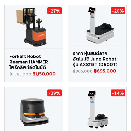
-27%
-20%
ราคา หุ่นยนต์ลาก
Forklift Robot
อัตโนมัติ Juno Robot
Reeman HAMMER
รุ่น AX8113T (D600T)
โฟร์คลิฟท์อัตโนมัติ
฿695,000
฿865,000
฿1,150,000
฿1,565,000
-29%
-14%