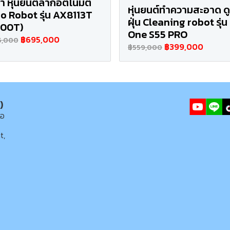
า หุ่นยนต์ลากอัตโนมัติ
หุ่นยนต์ทำความสะอาด ด
o Robot รุ่น AX8113T
ฝุ่น Cleaning robot รุ่น
600T)
One S55 PRO
฿695,000
5,000
฿399,000
฿559,000
)
่อ
t,