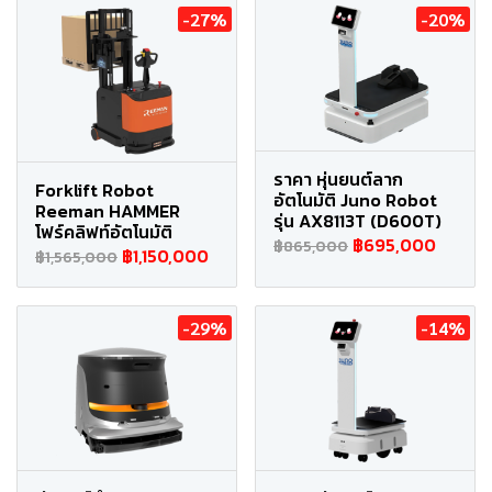
-27%
-20%
ราคา หุ่นยนต์ลาก
Forklift Robot
อัตโนมัติ Juno Robot
Reeman HAMMER
รุ่น AX8113T (D600T)
โฟร์คลิฟท์อัตโนมัติ
฿695,000
฿865,000
฿1,150,000
฿1,565,000
-29%
-14%