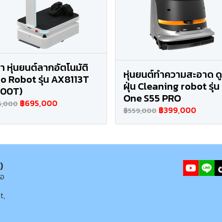
า หุ่นยนต์ลากอัตโนมัติ
หุ่นยนต์ทำความสะอาด ด
o Robot รุ่น AX8113T
ฝุ่น Cleaning robot รุ่น
600T)
One S55 PRO
฿695,000
5,000
฿399,000
฿559,000
)
่อ
t,