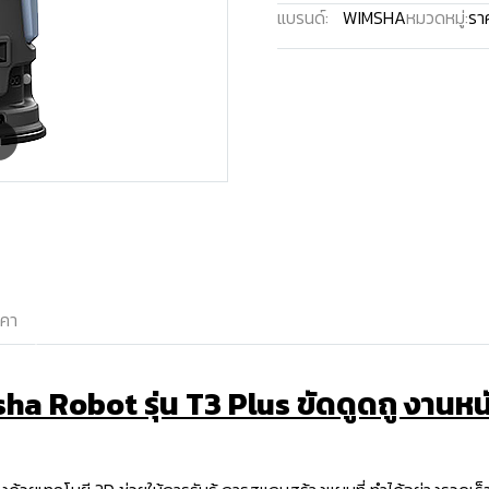
แบรนด์:
WIMSHA
หมวดหมู่:
ราค
m
าคา
a Robot รุ่น T3 Plus ขัดดูดถู งานห