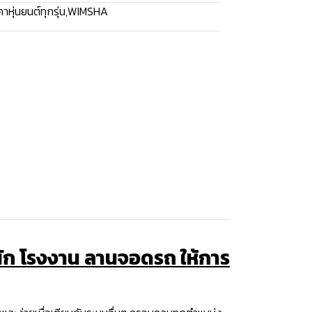
าหุ่นยนต์ทุกรุ่น
,
WIMSHA
นัก โรงงาน ลานจอดรถ ให้การ