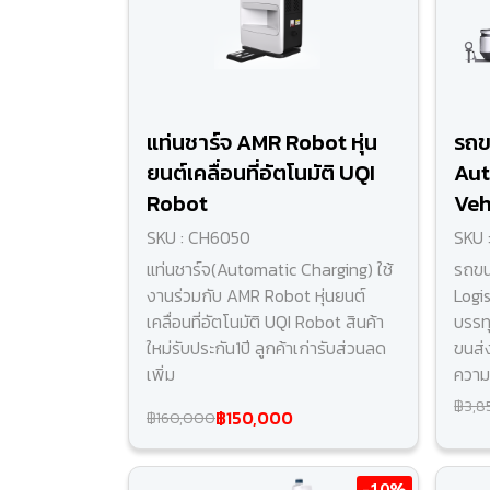
แท่นชาร์จ AMR Robot หุ่น
รถข
ยนต์เคลื่อนที่อัตโนมัติ UQI
Aut
Robot
Veh
SKU : CH6050
SKU 
แท่นชาร์จ(Automatic Charging) ใช้
รถขน
งานร่วมกับ AMR Robot หุ่นยนต์
Logi
เคลื่อนที่อัตโนมัติ UQI Robot สินค้า
บรรท
ใหม่รับประกัน1ปี ลูกค้าเก่ารับส่วนลด
ขนส่
เพิ่ม
ความ
฿3,8
฿150,000
฿160,000
-10%