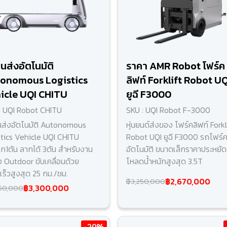
นส่งอัตโนมัติ
ราคา AMR Robot โฟร์ค
onomous Logistics
ลิฟท์ Forklift Robot UQ
icle UQI CHITU
ยูฉี F3000
: UQI Robot CHITU
SKU : UQI Robot F-3000
ส่งอัตโนมัติ Autonomous
หุ่นยนต์ส่งของ โฟร์คลิฟท์ Forkl
stics Vehicle UQI CHITU
Robot UQI ยูฉี F3000 รถโฟร์ค
ุก1ตัน ลากได้ 3ตัน สำหรับงาน
อัตโนมัติ ขนาดเล็กราคาประหยัด 
ง Outdoor ขับเคลื่อนด้วย
โหลดน้ำหนักสูงสุด 3.5T
เร็วสูงสุด 25 กม./ชม.
฿2,670,000
฿3,250,000
฿3,300,000
50,000
-20%