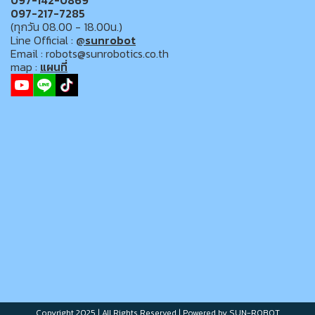
097-142-0869
097-217-7285
(ทุกวัน 08.00 - 18.00น.)
Line Official :
@sunrobot
Email : robots@sunrobotics.co.th
map :
แผนที่
Copyright 2025 | All Rights Reserved | Powered by SUN-ROBOT