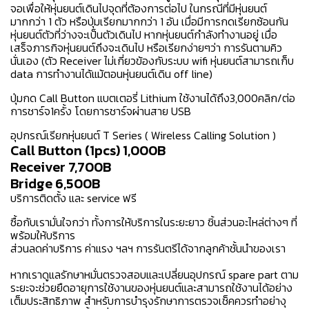
จอเพื่อให้หุ่นยนต์เดินไปจุดที่ต้องการต่อไป ในกรณีที่มีหุ่นยนต์
มากกว่า 1 ตัว หรือปุ่มเรียกมากกว่า 1 อัน เมื่อมีการกดเรียกซ้อนกัน
หุ่นยนต์ตัวที่ว่างจะเป็นตัวเดินไป หากหุ่นยนต์กำลังทำงานอยู่ เมื่อ
เสร็จภารกิจหุ่นยนต์ถึงจะเดินไป หรือเรียกง่ายๆว่า การรันตามคิว
นั่นเอง (ตัว Receiver ไม่เกี่ยวข้องกับระบบ wifi หุ่นยนต์สามารถเก็บ
data การทำงานได้แม้ตอนหุ่นยนต์เดิน off line)
ปุ่มกด Call Button แบตเตอรี่ Lithium ใช้งานได้ถึง3,000คลิก/ต่อ
การชาร์จ1ครั้ง โดยการชาร์จผ่านสาย USB
อุปกรณ์เรียกหุ่นยนต์ T Series ( Wireless Calling Solution )
Call Button (1pcs) 1,000B
Receiver 7,700B
Bridge 6,500B
บริการติดตั้ง และ service ฟรี
ซื้อกับเรามั่นใจกว่า ทั้งการให้บริการในระยะยาว ชิ้นส่วนอะไหล่ต่างๆ ที่
พร้อมให้บริการ
ส่วนลดค่าบริการ ค่าแรง ฯลฯ การรันตรีได้จากลูกค้าชั้นนำของเรา
หากเราดูแลรักษาหมั่นตรวจสอบและเปลี่ยนอุปกรณ์ spare part ตาม
ระยะจะช่วยยืดอายุการใช้งานของหุ่นยนต์และสามารถใช้งานได้อย่าง
เต็มประสิทธิภาพ สำหรับการบำรุงรักษาการตรวจเช็คควรทำอย่างุ