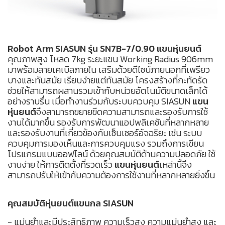
Robot Arm SIASUN รุ่น SN7B-7/0.90
แขนหุ่นยนต์
คุณภาพสูง โหลด 7kg ระยะแขน Working Radius 906mm
มาพร้อมสายเคเบิลภายใน เสริมด้วยดีไซน์ภายนอกที่เพรียว
บางและทันสมัย ​​เรียบง่ายแต่ทันสมัย ​​โครงสร้างที่กะทัดรัด
ช่วยให้สามารถผสานรวมเข้ากับหน่วยอัตโนมัติขนาดเล็กได้
อย่างราบรื่น เมื่อทำงานร่วมกับระบบควบคุม SIASUN
แขน
หุ่นยนต์
จึงสามารถขยายขีดความสามารถและรองรับการใช้
งานได้มากขึ้น รองรับการพัฒนาแอปพลิเคชันที่หลากหลาย
และรองรับงานที่เกี่ยวข้องกับเซ็นเซอร์อัจฉริยะ เช่น ระบบ
ควบคุมการมองเห็นและการควบคุมแรง รวมถึงการเขียน
โปรแกรมแบบออฟไลน์ ด้วยคุณสมบัติด้านความปลอดภัย ใช้
งานง่าย ให้การติดตั้งที่รวดเร็ว
แขนหุ่นยนต์
เหล่านี้จึง
สามารถปรับให้เข้ากับความต้องการใช้งานที่หลากหลายยิ่งขึ้น
คุณสมบัติหุ่นยนต์แขนกล SIASUN
- แม่นยำและมีประสิทธิภาพ ความเร็วสูง ความแม่นยำสูง และ