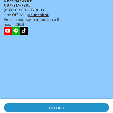
097-142-0869
097-217-7285
(ทุกวัน 08.00 - 18.00น.)
Line Official :
@sunrobot
Email : robots@sunrobotics.co.th
map :
แผนที่
ติดต่อเรา
Copyright 2025 | All Rights Reserved | Powered by SUN-ROBOT