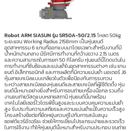
Robot ARM SIASUN รุ่น SR50A-50/2.15
โหลด 50kg
ระยะแขน Working Radius 2158mm เป็นหุ่นยนต์
อุตสาหกรรม 6 แกนที่ออกแบบมาโดยเฉพาะสำหรับงานที่มี
น้ำหนักปานกลาง มีรัศมีการทำงานที่กว้างขวาง 2.15 เมตร
และความสามารถในการยก 50 กิโลกรัม หุ่นยนต์นี้โดดเด่นใน
การทำงานที่ซับซ้อนและแม่นยำในอุตสาหกรรมต่างๆ เช่น ยาน
ยนต์ อิเล็กทรอนิกส์ และการผลิตที่มีความแม่นยำ มอเตอร์ J6
หุ้มสายเคเบิลแบบเกลียวในตัวเพื่อป้องกันการรบกวน
ระหว่างสายเคเบิลของหุ่นยนต์และสายเคเบิลที่ผู้ใช้ติดตั้ง หุ่น
ยนต์นี้เหมาะอย่างยิ่งสำหรับการขนถ่ายเครื่องมือกล รวมถึง
งานขนถ่ายวัสดุแบบหลายสถานี หุ่นยนต์นี้มาพร้อม
เทคโนโลยีเซอร์โวไดรฟ์ขั้นสูงและระบบควบคุมความแม่นยำ
สูง รับประกันความเสถียรและความแม่นยำแม้ในความเร็วสูง
โครงสร้างข้อต่อที่ยืดหยุ่นควบคู่ไปกับการสนับสนุน
ซอฟต์แวร์อัจฉริยะ ช่วยให้การเขียนโปรแกรมง่ายและรวดเร็ว
ในการใช้งาน ทำให้หุ่นยนต์นี้เหมาะสำหรับงานประกอบ ขนถ่าย