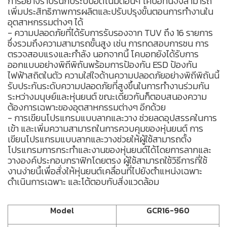
การอย่างราบรื่นกับระบบอัตโนมัติอื่นๆ โคบอทนี้จึงสามารถ
เพิ่มประสิทธิภาพการผลิตและปรับปรุงขั้นตอนการทำงานใน
อุตสาหกรรมต่างๆ ได้
- ความปลอดภัยที่ได้รับการรับรองจาก TUV ถึง 16 รายการ
ซึ่งรวมถึงความสามารถขั้นสูง เช่น การทดสอบการชน การ
ตรวจสอบแรงและกำลัง นอกจากนี้ โคบอทยังได้รับการ
ออกแบบอย่างพิถีพิถันพร้อมการป้องกัน ESD ป้องกัน
ไฟฟ้าสถิตในตัว ความใส่ใจด้านความปลอดภัยอย่างพิถีพิถันนี้
รับประกันระดับความปลอดภัยที่สูงขึ้นในการทำงานร่วมกัน
ระหว่างมนุษย์และหุ่นยนต์ ขณะเดียวกันก็ตอบสนองความ
ต้องการเฉพาะของอุตสาหกรรมต่างๆ อีกด้วย
- การเขียนโปรแกรมแบบลากและวาง ช่วยลดอุปสรรคในการ
เข้า และเพิ่มความสามารถในการควบคุมของหุ่นยนต์ การ
เขียนโปรแกรมแบบลากและวางช่วยให้ผู้ใช้สามารถตั้ง
โปรแกรมการกระทำและงานของหุ่นยนต์ได้โดยการลากและ
วางองค์ประกอบกราฟิกโดยตรง ผู้ใช้สามารถใช้วิธีการที่ใช้
งานง่ายนี้เพื่อสั่งให้หุ่นยนต์เคลื่อนที่ไปยังตำแหน่งเฉพาะ
ดำเนินการเฉพาะ และโต้ตอบกับสิ่งแวดล้อม
Model
GCR16-960